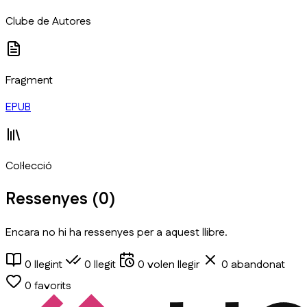
​Clube de Autores
Fragment
EPUB
Col·lecció
Ressenyes (
0
)
Encara no hi ha ressenyes per a aquest llibre.
0
llegint
0
llegit
0
volen llegir
0
abandonat
0
favorits