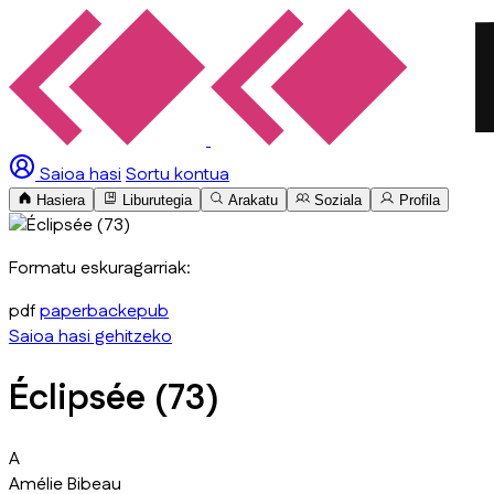
Saioa hasi
Sortu kontua
Hasiera
Liburutegia
Arakatu
Soziala
Profila
Formatu eskuragarriak:
pdf
paperback
epub
Saioa hasi gehitzeko
Éclipsée (73)
A
Amélie Bibeau