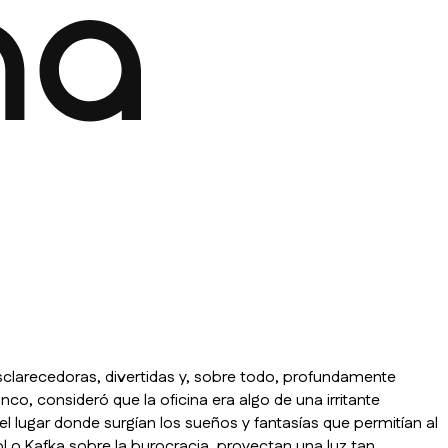
sclarecedoras, divertidas y, sobre todo, profundamente
co, consideró que la oficina era algo de una irritante
 lugar donde surgían los sueños y fantasías que permitían al
ol o Kafka sobre la burocracia, proyectan una luz tan