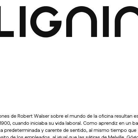
ones de Robert Walser sobre el mundo de la oficina resultan e
 1900, cuando iniciaba su vida laboral. Como aprendiz en un ban
a predeterminada y carente de sentido, al mismo tiempo que el
ito de los empleados, al igual que las sátiras de Melville, Góg