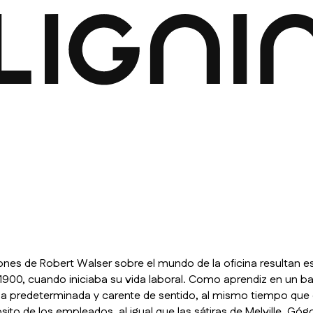
ones de Robert Walser sobre el mundo de la oficina resultan e
 1900, cuando iniciaba su vida laboral. Como aprendiz en un ban
a predeterminada y carente de sentido, al mismo tiempo que el
ito de los empleados, al igual que las sátiras de Melville, Góg