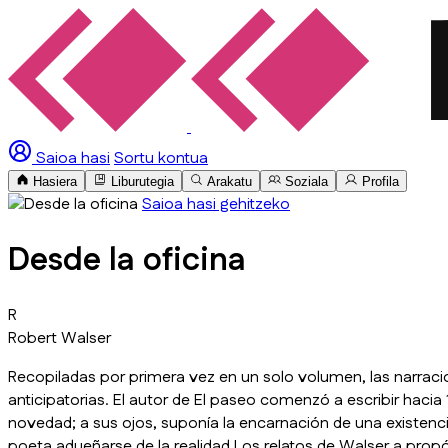
Saioa hasi
Sortu kontua
Hasiera
Liburutegia
Arakatu
Soziala
Profila
Saioa hasi gehitzeko
Desde la oficina
R
Robert Walser
Recopiladas por primera vez en un solo volumen, las narraci
anticipatorias. El autor de El paseo comenzó a escribir hacia
novedad; a sus ojos, suponía la encarnación de una existenci
poeta adueñarse de la realidad.Los relatos de Walser a propós